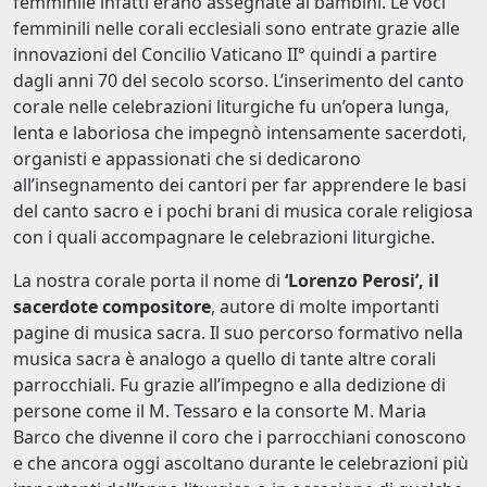
femminile infatti erano assegnate ai bambini. Le voci
femminili nelle corali ecclesiali sono entrate grazie alle
innovazioni del Concilio Vaticano II° quindi a partire
dagli anni 70 del secolo scorso. L’inserimento del canto
corale nelle celebrazioni liturgiche fu un’opera lunga,
lenta e laboriosa che impegnò intensamente sacerdoti,
organisti e appassionati che si dedicarono
all’insegnamento dei cantori per far apprendere le basi
del canto sacro e i pochi brani di musica corale religiosa
con i quali accompagnare le celebrazioni liturgiche.
La nostra corale porta il nome di
‘Lorenzo Perosi’, il
sacerdote compositore
, autore di molte importanti
pagine di musica sacra. Il suo percorso formativo nella
musica sacra è analogo a quello di tante altre corali
parrocchiali. Fu grazie all’impegno e alla dedizione di
persone come il M. Tessaro e la consorte M. Maria
Barco che divenne il coro che i parrocchiani conoscono
e che ancora oggi ascoltano durante le celebrazioni più