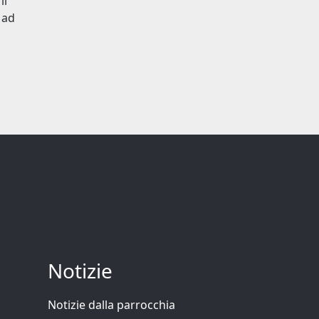
il
e ad
Notizie
Notizie dalla parrocchia