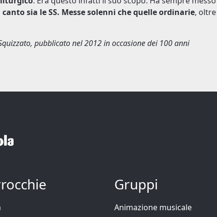
 liturgico
. Era questo infatti il suo scopo. Ha sempre messo 
canto sia le SS. Messe solenni che quelle ordinarie
, oltr
i Squizzato, pubblicato nel 2012 in occasione dei 100 anni
rocchie
Gruppi
a
Animazione musicale