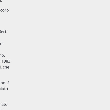
i.
 coro
Berti
ni
no.
l 1983
, che
 poi è
aiuto
 nato