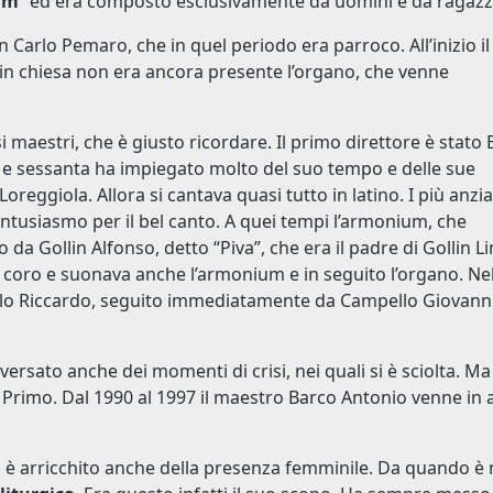
um
” ed era composto esclusivamente da uomini e da ragazz
n Carlo Pemaro, che in quel periodo era parroco. All’inizio il
n chiesa non era ancora presente l’organo, che venne
i maestri, che è giusto ricordare. Il primo direttore è stato 
a e sessanta ha impiegato molto del suo tempo e delle sue
oreggiola. Allora si cantava quasi tutto in latino. I più anzia
entusiasmo per il bel canto. A quei tempi l’armonium, che
a Gollin Alfonso, detto “Piva”, che era il padre di Gollin Li
il coro e suonava anche l’armonium e in seguito l’organo. Ne
lo Riccardo, seguito immediatamente da Campello Giovanni
versato anche dei momenti di crisi, nei quali si è sciolta. Ma
Primo. Dal 1990 al 1997 il maestro Barco Antonio venne in 
si è arricchito anche della presenza femminile. Da quando è