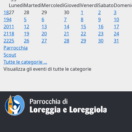
Lunedì
Martedì
Mercoledì
Giovedì
Venerdì
Sabato
Domeni
18
27
28
29
30
1
2
3
19
4
5
6
7
8
9
10
20
11
12
13
14
15
16
17
21
18
19
20
21
22
23
24
22
25
26
27
28
29
30
31
Parrocchia
Scout
Tutte le categorie ...
Visualizza gli eventi di tutte le categorie