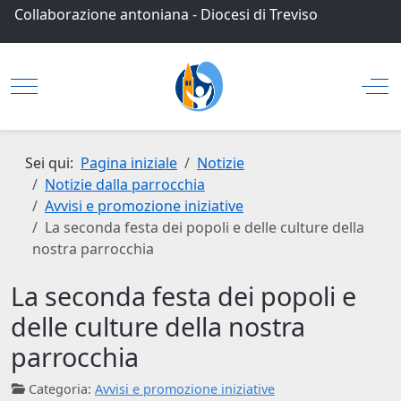
Collaborazione antoniana
-
Diocesi di Treviso
Mobile Menu Toggle
Off
Sei qui:
Pagina iniziale
Notizie
Notizie dalla parrocchia
Avvisi e promozione iniziative
La seconda festa dei popoli e delle culture della
nostra parrocchia
La seconda festa dei popoli e
delle culture della nostra
parrocchia
Categoria:
Avvisi e promozione iniziative