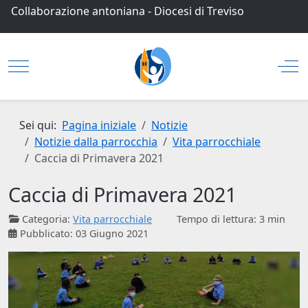
Collaborazione antoniana
-
Diocesi di Treviso
Mobile Menu Toggle
Off
Sei qui:
Pagina iniziale
Notizie
Notizie dalla parrocchia
Vita parrocchiale
Caccia di Primavera 2021
Caccia di Primavera 2021
Categoria:
Vita parrocchiale
Tempo di lettura: 3 min
Pubblicato: 03 Giugno 2021