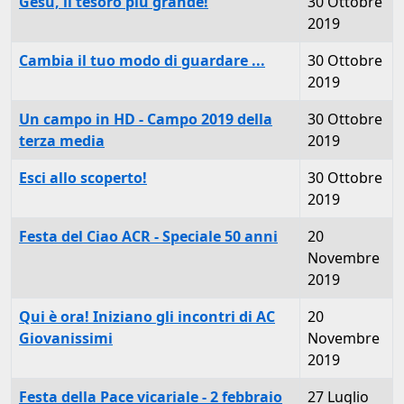
Gesù, il tesoro più grande!
30 Ottobre
2019
Cambia il tuo modo di guardare ...
30 Ottobre
2019
Un campo in HD - Campo 2019 della
30 Ottobre
terza media
2019
Esci allo scoperto!
30 Ottobre
2019
Festa del Ciao ACR - Speciale 50 anni
20
Novembre
2019
Qui è ora! Iniziano gli incontri di AC
20
Giovanissimi
Novembre
2019
Festa della Pace vicariale - 2 febbraio
27 Luglio