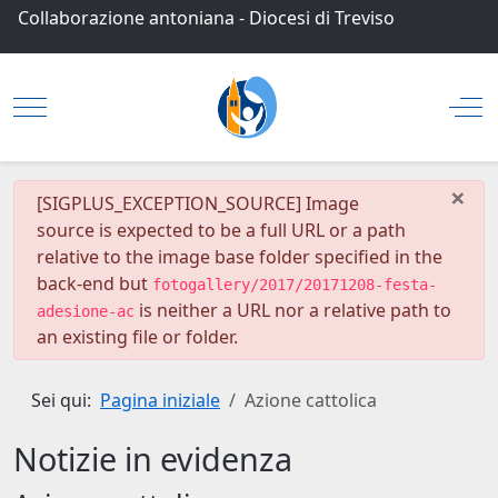
Collaborazione antoniana
-
Diocesi di Treviso
Mobile Menu Toggle
Off
×
danger
[SIGPLUS_EXCEPTION_SOURCE] Image
source is expected to be a full URL or a path
relative to the image base folder specified in the
back-end but
fotogallery/2017/20171208-festa-
is neither a URL nor a relative path to
adesione-ac
an existing file or folder.
Sei qui:
Pagina iniziale
Azione cattolica
Notizie in evidenza