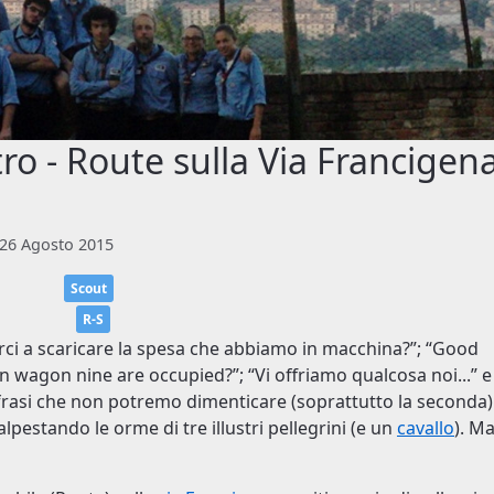
ro - Route sulla Via Francigen
 26 Agosto 2015
Scout
R-S
rci a scaricare la spesa che abbiamo in macchina?”; “Good
en wagon nine are occupied?”; “Vi offriamo qualcosa noi...” e
frasi che non potremo dimenticare (soprattutto la seconda)
alpestando le orme di tre illustri pellegrini (e un
cavallo
). M