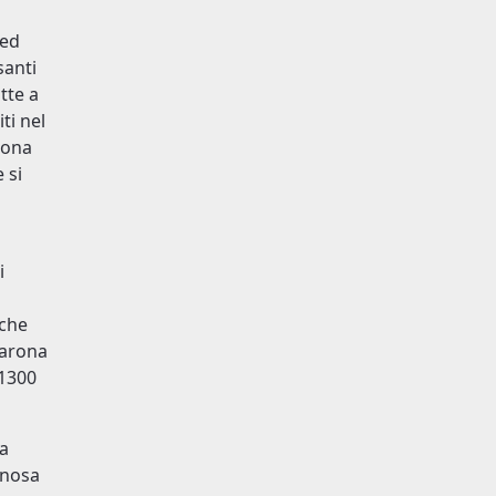
 ed
santi
tte a
ti nel
zona
 si
i
cche
parona
 1300
a
inosa