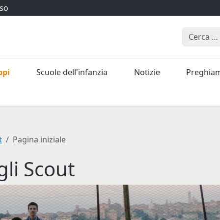
iso
Cerca
ppi
Scuole dell'infanzia
Notizie
Preghia
t
Pagina iniziale
gli Scout