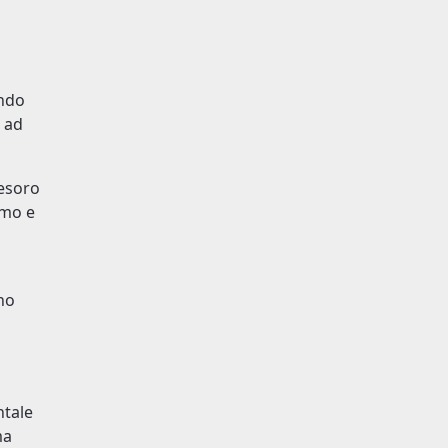
endo
o ad
tesoro
omo e
no
ntale
ma