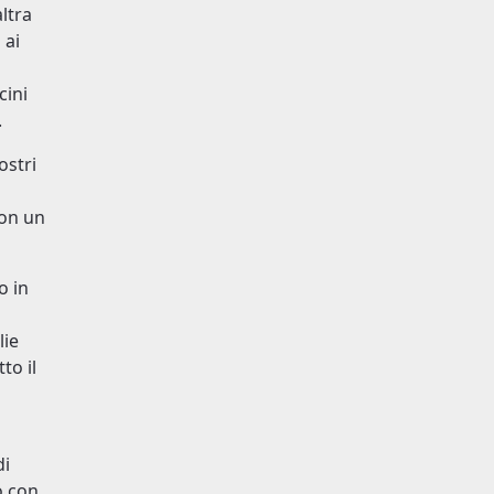
ltra
 ai
cini
.
ostri
con un
o in
lie
to il
di
o con