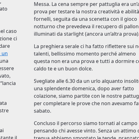
,
Messa. La cena sempre per pattuglia era un’a
rato
prova per testare la nostra creatività e abilità
fornelli, seguita da una scenetta con il gioco
notturno che prevedeva il recupero di pallon
nel caso
illuminati da starlight (ancora un’altra prova)
zione ci
 dare
La preghiera serale ci ha fatto riflettere sui n
 un
talenti, bellissimo momento perché almeno
 una
questa non era una prova e tutti a dormire 
 essere
caldo te e un buon dolce.
vato,
Svegliate alle 6.30 da un urlo alquanto insolit
“lancia
una splendente domenica, dopo aver fatto
colazione, siamo partite con le nostre pattug
tata
per completare le prove che non avevamo fat
stre
sabato.
Concluso il percorso siamo tornati al campo
ai
pensando chi avesse vinto. Senza un attimo 
tante il
tregua abbiamo smontato le tende, pranzat