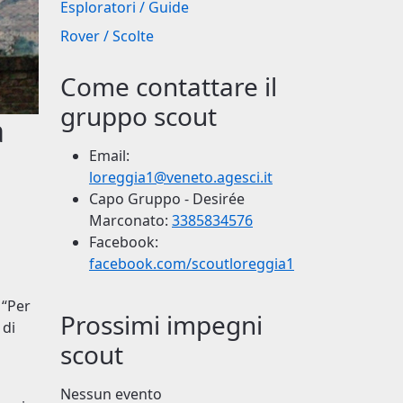
Esploratori / Guide
Rover / Scolte
Come contattare il
gruppo scout
a
Email:
loreggia1@veneto.agesci.it
Capo Gruppo - Desirée
Marconato:
3385834576
Facebook:
facebook.com/scoutloreggia1
 “Per
Prossimi impegni
 di
scout
a
Nessun evento