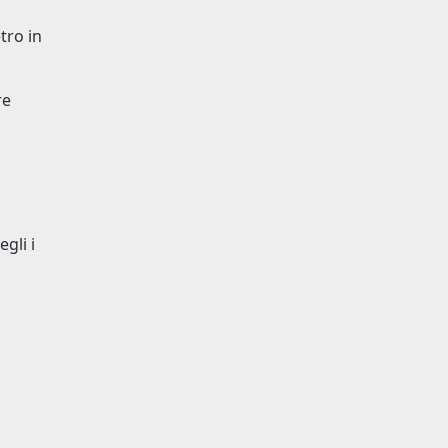
tro in
re
gli i