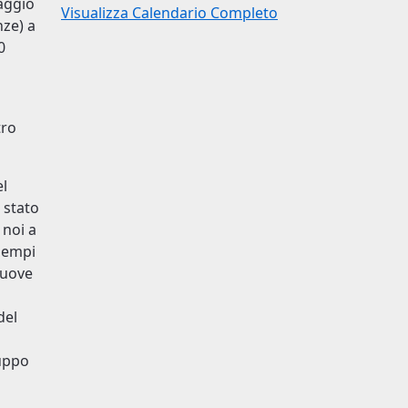
naggio
Visualizza Calendario Completo
nze) a
0
tro
el
 stato
 noi a
sempi
nuove
del
ruppo