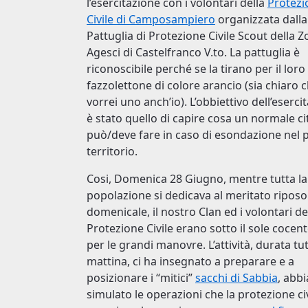
l’esercitazione con i volontari della
Protezi
Civile di Camposampiero
organizzata dalla
Pattuglia di Protezione Civile Scout della 
Agesci di Castelfranco V.to. La pattuglia è
riconoscibile perché se la tirano per il loro
fazzolettone di colore arancio (sia chiaro 
vorrei uno anch’io). L’obbiettivo dell’eserci
è stato quello di capire cosa un normale ci
può/deve fare in caso di esondazione nel 
territorio.
Cosi, Domenica 28 Giugno, mentre tutta la
popolazione si dedicava al meritato riposo
domenicale, il nostro Clan ed i volontari de
Protezione Civile erano sotto il sole cocen
per le grandi manovre. L’attività, durata tut
mattina, ci ha insegnato a preparare e a
posizionare i “mitici”
sacchi di Sabbia
, abb
simulato le operazioni che la protezione ci