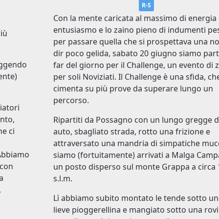
R-S
Con la mente caricata al massimo di energia
entusiasmo e lo zaino pieno di indumenti pe
più
per passare quella che si prospettava una no
dir poco gelida, sabato 20 giugno siamo parti
eggendo
far del giorno per il Challenge, un evento di 
ente)
per soli Noviziati. Il Challenge è una sfida, che
cimenta su più prove da superare lungo un
percorso.
iatori
nto,
Ripartiti da Possagno con un lungo gregge d
he ci
auto, sbagliato strada, rotto una frizione e
attraversato una mandria di simpatiche mu
. Abbiamo
siamo (fortuitamente) arrivati a Malga Cam
 con
un posto disperso sul monte Grappa a circa
a
s.l.m.
.
Lì abbiamo subito montato le tende sotto un
lieve pioggerellina e mangiato sotto una rov