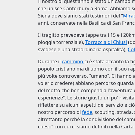
Il nostro di quest'anno è stato un campo m
che unisce Canterbury a Roma. Abbiamo sce
Siena dove siamo stati testimoni del “
Mirac
anni, conservate nella Basilica di San Fran
Il tragitto prevedeva tappe tra i 15 e i 20k
pioggia torrenziale),
Torraccia di Chiusi
(do
svedese e una straordinaria ospitalità),
Col
Durante il
cammino
ci è stata accanto la f
popolo cristiano ma di uomo con il suo rapp
più volte controverso, “umano”. Ci hanno 
volerlo credere) abbiano percorso guarda c
del motto che ben compendia l'avventura di
esperienze”. Le storie giusto un po' rivisit
riflettere su alcuni aspetti del servizio e c
nostro percorso di
fede
, scouting, strada, 
altrettanto perché la condivisione del cam
coeso” con cui ci siamo definiti nella Carta 