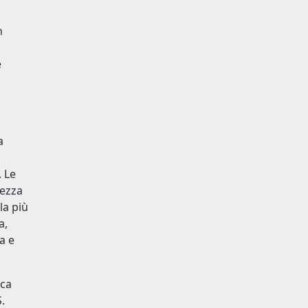
n
e
a
 Le
rezza
la più
a,
a e
rca
.