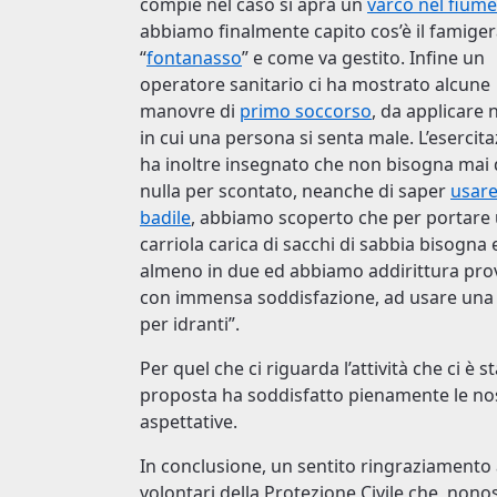
compie nel caso si apra un
varco nel fiume
abbiamo finalmente capito cos’è il famige
“
fontanasso
” e come va gestito. Infine un
operatore sanitario ci ha mostrato alcune
manovre di
primo soccorso
, da applicare 
in cui una persona si senta male. L’esercita
ha inoltre insegnato che non bisogna mai
nulla per scontato, neanche di saper
usare
badile
, abbiamo scoperto che per portare
carriola carica di sacchi di sabbia bisogna
almeno in due ed abbiamo addirittura pro
con immensa soddisfazione, ad usare una 
per idranti”.
Per quel che ci riguarda l’attività che ci è s
proposta ha soddisfatto pienamente le no
aspettative.
In conclusione, un sentito ringraziamento 
volontari della Protezione Civile che, nonos