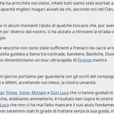
 ha arricchito noi stessi, infatti tutti siamo stati esortati a
 capacità migliori magari aiutati da chi, secondo noi nel Clan,
o in alcuni momenti l'aiuto di qualche toscano che, pur av
 po' diverso dal nostro, ci ha aiutato a ritrovare la strada 
gia.
e vesciche non sono state sufficienti a frenarci da cacce al 
a visita guidata a Siena tra contrade, bandiere, Basiliche, Du
Non dimentichiamo un tour ultrarapido di
Firenze
mentre
gni giorno portiamo per guardarla con gli occhi del compag
 difetti, accettando noi stessi, la nostra umanità.
api
:
Eliseo
,
Irene, Myriam
e
Don Luca
che ci hanno guidati in
che, dobbiamo ammetterlo, è risultato ben sopra le nostre
Luca
che non ci ha mai fatto mancare il suo aiuto fondame
e non saremmo stati in grado di trattare senza la sua guida, 